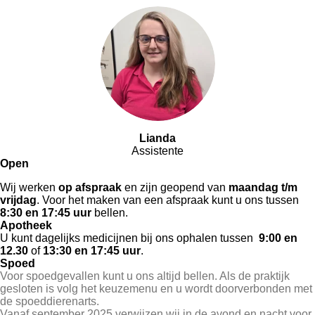
Lianda
Assistente
Open
Wij werken
op afspraak
en zijn geopend van
maandag t/m
vrijdag
. Voor het maken van een afspraak kunt u ons tussen
8:30 en 17:45 uur
bellen.
Apotheek
U kunt dagelijks medicijnen bij ons ophalen tussen
9:00 en
12.30
of
13:30 en 17:45 uur
.
Spoed
Voor spoedgevallen kunt u ons altijd bellen. Als de praktijk
gesloten is volg het keuzemenu en u wordt doorverbonden met
de spoeddierenarts.
Vanaf september 2025 verwijzen wij in de avond en nacht voor