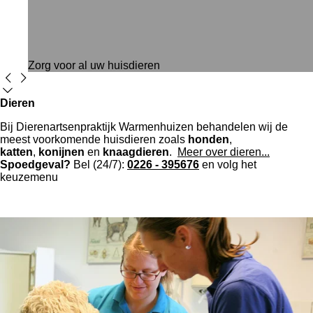
Zorg voor al uw huisdieren
Dieren
Bij Dierenartsenpraktijk Warmenhuizen behandelen wij de
meest voorkomende huisdieren zoals
honden
,
katten
,
konijnen
en
knaagdieren
.
Meer over dieren...
Spoedgeval?
Bel
(24/7):
0226 - 395676
en volg het
keuzemenu